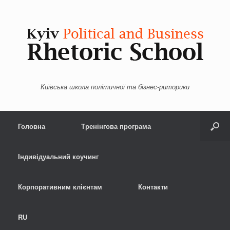
Київська школа політичної та бізнес-риторики
Menu
Skip to content
Головна
Тренінгова програма
Індивідуальний коучинг
Корпоративним клієнтам
Контакти
RU