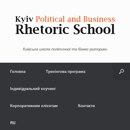
Київська школа політичної та бізнес-риторики
Menu
Skip to content
Головна
Тренінгова програма
Індивідуальний коучинг
Корпоративним клієнтам
Контакти
RU