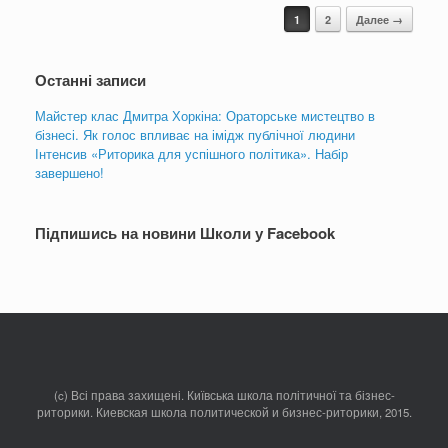
Навигация по записям
1
2
Далее →
Останні записи
Майстер клас Дмитра Хоркіна: Ораторське мистецтво в
бізнесі. Як голос впливає на імідж публічної людини
Інтенсив «Риторика для успішного політика». Набір
завершено!
Підпишись на новини Школи у Facebook
(c) Всі права захищені. Київська школа політичної та бізнес-
риторики. Киевская школа политической и бизнес-риторики, 2015.